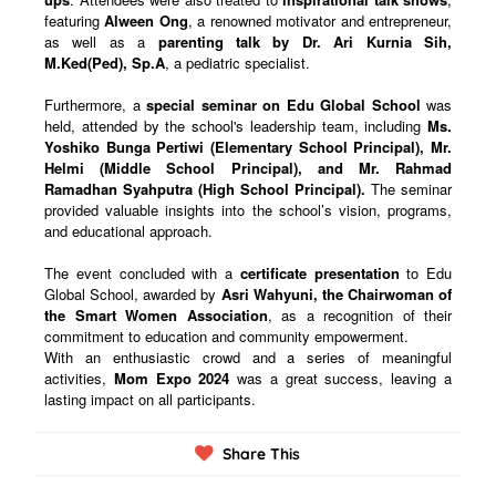
featuring
Alween Ong
, a renowned motivator and entrepreneur,
as well as a
parenting talk by Dr. Ari Kurnia Sih,
M.Ked(Ped), Sp.A
, a pediatric specialist.
Furthermore, a
special seminar on Edu Global School
was
held, attended by the school's leadership team, including
Ms.
Yoshiko Bunga Pertiwi (Elementary School Principal), Mr.
Helmi (Middle School Principal), and Mr. Rahmad
Ramadhan Syahputra (High School Principal).
The seminar
provided valuable insights into the school’s vision, programs,
and educational approach.
The event concluded with a
certificate presentation
to Edu
Global School, awarded by
Asri Wahyuni, the Chairwoman of
the Smart Women Association
, as a recognition of their
commitment to education and community empowerment.
With an enthusiastic crowd and a series of meaningful
activities,
Mom Expo 2024
was a great success, leaving a
lasting impact on all participants.
Share This