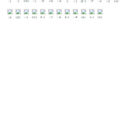
:)
:(
hihi
:-)
:D
=D
:-d
;(
;-(
@-)
:P
:o
:>)
(o)
:p
(p)
:-s
(m)
8-)
:-t
:-b
b-(
:-#
=p~
x-)
(k)