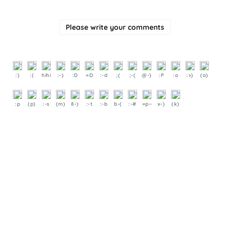
Please write your comments
:)
:(
hihi
:-)
:D
=D
:-d
;(
;-(
@-)
:P
:o
:>)
(o)
:p
(p)
:-s
(m)
8-)
:-t
:-b
b-(
:-#
=p~
x-)
(k)